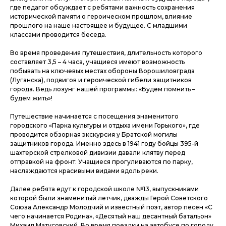
где педагог обсуждает с ребятами важность сохранения
исторической памяти о героическом прошлом, влияние
прошлого на наше настоящее и будущее. С младшими
классами проводится беседа.
Во время проведения путешествия, длительность которого
составляет 3,5 – 4 часа, учащиеся имеют возможность
побывать на ключевых местах обороны Ворошиловграда
(Луганска), подвигов и героической гибели защитников
города. Ведь лозунг нашей программы: «Будем помнить –
будем жить»!
Путешествие начинается с посещения знаменитого
городского «Парка культуры и отдыха имени Горького», где
проводится обзорная экскурсия у Братской могилы
защитников города. Именно здесь в 1941 году бойцы 395-й
шахтерской стрелковой дивизии давали клятву перед
отправкой на фронт. Учащиеся прогуливаются по парку,
наслаждаются красивыми видами вдоль реки.
Далее ребята едут к городской школе №13, выпускниками
которой были знаменитый летчик, дважды Герой Советского
Союза Александр Молодчий и известный поэт, автор песен «С
чего начинается Родина», «Десятый наш десантный батальон»
Михаил Матусовский. Во время поездки на автобусе по городу