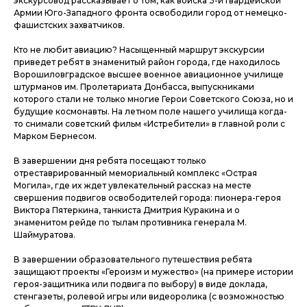
экскурсовод рассказывает о том, как войска 3-й Гвардейской
Армии Юго-Западного фронта освободили город от немецко-
фашистских захватчиков.
Кто не любит авиацию? Насыщенный маршрут экскурсии
приведет ребят в знаменитый район города, где находилось
Ворошиловградское высшее военное авиационное училище
штурманов им. Пролетариата Донбасса, выпускниками
которого стали не только многие Герои Советского Союза, но и
будущие космонавты. На летном поле нашего училища когда-
то снимали советский фильм «Истребители» в главной роли с
Марком Бернесом.
В завершении дня ребята посещают только
отреставрированный мемориальный комплекс «Острая
Могила», где их ждет увлекательный рассказ на месте
свершения подвигов освободителей города: пионера-героя
Виктора Пятеркина, танкиста Дмитрия Куракина и о
знаменитом рейде по тылам противника генерала М.
Шаймуратова.
В завершении образовательного путешествия ребята
защищают проекты «Героизм и мужество» (на примере истории
героя-защитника или подвига по выбору) в виде доклада,
стенгазеты, ролевой игры или видеоролика (с возможностью