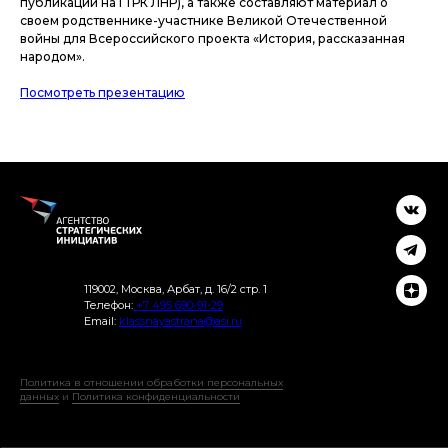
публикации на ГТРК ЛНР), а также составляют материал о
своем родственнике-участнике Великой Отечественной
войны для Всероссийского проекта «История, рассказанная
народом».
Посмотреть презентацию
119002, Москва, Арбат, д. 16/2 стр. 1
Телефон:
+7 495 690-91-29
Email:
klassnayastrana@asi.ru
Политика в отношении обработки персональных
данных
и
Политика конфиденциальности