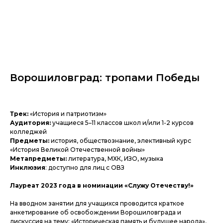
Ворошиловград: тропами Победы
Трек:
«История и патриотизм»
Аудитория:
учащиеся 5–11 классов школ и/или 1-2 курсов
колледжей
Предметы:
история, обществознание, элективный курс
«История Великой Отечественной войны»
Метапредметы:
литература, МХК, ИЗО, музыка
Инклюзия
: доступно для лиц с ОВЗ
Лауреат 2023 года в номинации «Служу Отечеству!»
На вводном занятии для учащихся проводится краткое
анкетирование об освобождении Ворошиловграда и
дискуссия на тему: «Историческая память и будущее народа»,