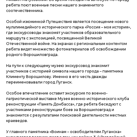
ребята поют военные песни нашего знаменитого
соотечественника.
Особой изюминкой Путешествия является посещение нового
мультимедийного исторического парка «Россия – моя история»,
где экскурсоводы знакомят участников образовательного
маршрута с экспозицией, посвященной Великой
Отечественной войне. На экранах с региональным контентом
ребята видят множество фотоматериалов об освобождении
родного Ворошиловграда.
На пути к следующему музею экскурсовод знакомит
участников с историей символа нашего города – памятника
Клименту Ворошилову. Именно в его честь дважды
переименовывали город Луганск.
Особое впечатление оставит экскурсия по военно-
патриотической выставке Музея военно-исторического клуба
реконструкции «Память Донбасса», где ребята беседуют с
участниками реконструкции боев за Ворошиловград и
знакомится с результатами поисковой деятельности местных
краеведов.
У главного памятника «Воинам – освободителям Луганска»