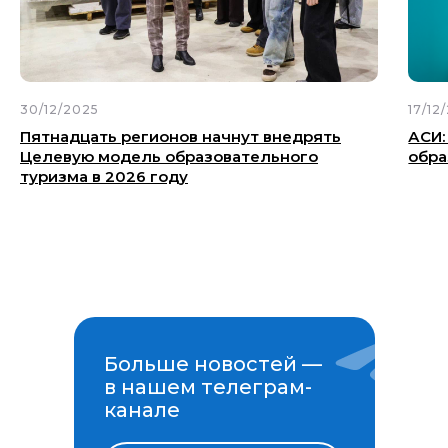
30/12/2025
17/12
Пятнадцать регионов начнут внедрять
АСИ:
Целевую модель образовательного
обра
туризма в 2026 году
Больше новостей —
в нашем телеграм-
канале