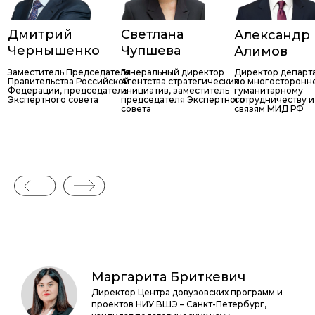
Дмитрий
Светлана
Александр
Чернышенко
Чупшева
Алимов
Заместитель Председателя
Генеральный директор
Директор департ
Правительства Российской
Агентства стратегических
по многосторонн
Федерации, председатель
инициатив, заместитель
гуманитарному
Экспертного совета
председателя Экспертного
сотрудничеству и
совета
связям МИД РФ
Маргарита Бриткевич
Директор Центра довузовских программ и
проектов НИУ ВШЭ – Санкт-Петербург,