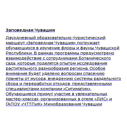
Заповедная Чувашия
Двухдневный образовательно-туристический
маршрут «Заповедная Чувашия» погружает
обучающихся в изучение флоры и фауны Чувашской
Республики. В рамках программы предусмотрено
взаимодействие с сотрудниками Ботанического
сада, которые поделятся опытом исследования
растительного разнообразия региона. Особое
внимание будет уделено вопросам спасению
планеты от мусора, внедрению системы раздельного
сбора и переработки отходов, представленными
специалистами компании «Ситиматик».
Обучающиеся примут участие в увлекательных
мастер-классах, организованных в отеле «ДИС» и
ГАПОУ «ЧТТПиК» Минобразования Чувашии