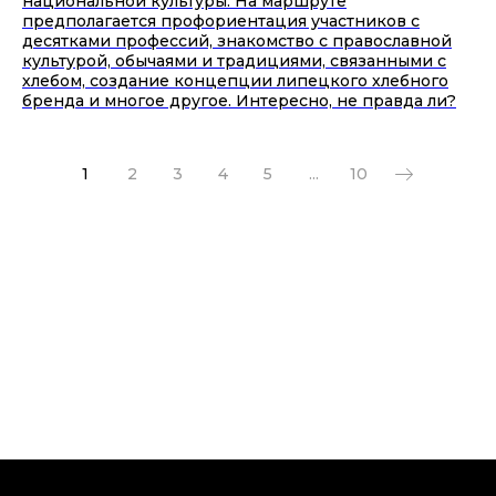
национальной культуры. На маршруте
предполагается профориентация участников с
десятками профессий, знакомство с православной
культурой, обычаями и традициями, связанными с
хлебом, создание концепции липецкого хлебного
бренда и многое другое. Интересно, не правда ли?
1
2
3
4
5
...
10