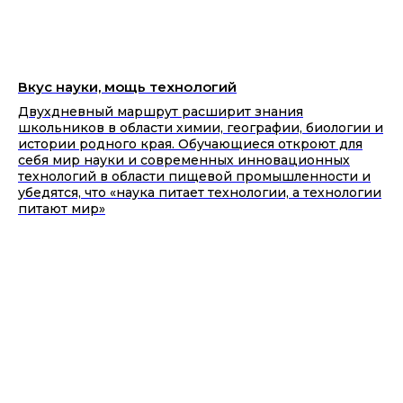
Вкус науки, мощь технологий
Двухдневный маршрут расширит знания
школьников в области химии, географии, биологии и
истории родного края. Обучающиеся откроют для
себя мир науки и современных инновационных
технологий в области пищевой промышленности и
убедятся, что «наука питает технологии, а технологии
питают мир»