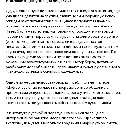
Инклюзия
: доступно для лиц с ОВЗ
Двухдневное путешествие начинается с вводного занятия, где
учащиеся делятся на группы, ставят цели и формируют свои
ожидания от путешествия. Учащиеся получают задания и
отправляются на обзорную автобусную экскурсию. Языки
Петербурга – это то, как мы говорим с городом, и как город
говорит с нами: через архитектуру и знаковые архитектурные
(и не только) доминанты города, литературу и поэтов-
писателей, в нем живших, цвет и линии, а также музыку, в нем
звучащую, через этикет и даже символику живых цветов. Во
время экскурсии участники путешествия знакомятся с
основными архитектурными стилями Петербурга, детально
разбирают их особенности, сравнивают и фиксируют знания в
«Записной книжке Корюшки Константина».
Одной из необычных остановок для ребят станет галерея
«Цифергауз», где их ждет непосредственное общение с
предметами искусства, создание своего уникального шедевра,
хоть и на пару секунд, но живая медиаинсталяция даст
возможность почувствовать себя настоящим художником.
В Институте русской литературы учащиеся посещают
интерактивное занятие «Море писателей». Проходят по
экспозиции музея и выполняют задания в маршрутном листе,