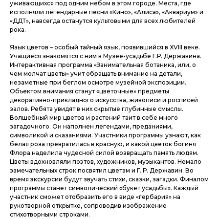
уживающихся под одним небом в этом городе. Места, где
исполняли легендарные песни «Кино», «Алиса», «Аквариум» и
«ДДТ», навсегда останутся культовыми для всех любителей
рока.
Язык цветов – особый тайный язык, появившийся в XVIII веке.
Учащиеся знакомятся с ним в Музее-усадьбе Г.Р. Державина.
Интерактивная программа «Занимательная ботаника, или, о
чем молчат цветы» учит обращать внимание на детали,
незаметные при беглом осмотре музейной экспозиции.
Объектом внимания станут «цветочные» предметы
декоративно-прикладного искусства, живописи и росписей
залов. Ребята увидят в них скрытые глубинные смыслы.
Волшебный мир цветов и растений таит в себе много
загадочного. Он наполнен легендами, преданиями,
символикой и сказаниями. Участники программы узнают, как
белая роза превратилась в красную, и какой цветок богиня
Флора наделила чудесной силой возвращать память людям.
Цветы вдохновляли поэтов, художников, музыкантов. Немало
замечательных строк посвятил цветам и Г. Р. Державин. Во
время экскурсии будут звучать стихи, сказки, загадки. Финалом
программы станет символический «букет усадьбы». Каждый
участник сможет отобразить его в виде «гербария» на
рукотворной открытке, сопроводив изображение
стихотворными строками.