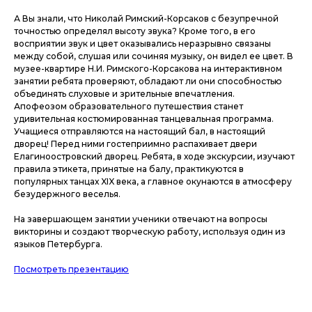
А Вы знали, что Николай Римский-Корсаков с безупречной
точностью определял высоту звука? Кроме того, в его
восприятии звук и цвет оказывались неразрывно связаны
между собой, слушая или сочиняя музыку, он видел ее цвет. В
музее-квартире Н.И. Римского-Корсакова на интерактивном
занятии ребята проверяют, обладают ли они способностью
объединять слуховые и зрительные впечатления.
Апофеозом образовательного путешествия станет
удивительная костюмированная танцевальная программа.
Учащиеся отправляются на настоящий бал, в настоящий
дворец! Перед ними гостеприимно распахивает двери
Елагиноостровский дворец. Ребята, в ходе экскурсии, изучают
правила этикета, принятые на балу, практикуются в
популярных танцах XIX века, а главное окунаются в атмосферу
безудержного веселья.
На завершающем занятии ученики отвечают на вопросы
викторины и создают творческую работу, используя один из
языков Петербурга.
Посмотреть презентацию