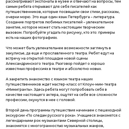
рассматривают экспонаты в музее и отвечают на вопросы, тем
самым ребята открывают для себя писателей как
путешественников, которые посвящали свои стихи, рассказы,
очерки морю. Это еще один язык Петербурга – литература.
Создание портретов любимых писателей – увлекательное
занятие, которое может стать настоящим творческим
вызовом. Попробуйте угадать по рисунку, кто это: примеры
есть на наших фотографиях.
Что может быть увлекательнее возможности заглянуть в
закулисье, да еще и прославленного театра. Ребят едут на
встречу на открытой площадке новой сцены
Александринского театра. Разговор пойдет о хорошо
известных профессиях в театре и абсолютно новых.
А закрепить знакомство с языком театра наших
путешественников ждет мастер-класс от Клоун-мим-театра
«Мимигранты». Здесь ребята могут попробовать себя в
качестве настоящего актера, ощутят на себе все сложности
профессии, окунутся в нее с головой.
Второй день программы путешествия начинаем с пешеходной
экскурсии «По следам русского рока». Учащиеся знакомятся с
легендарными рок-музыкантами Северной столицы,
знакомятся с многогранностью музыкальных жанров,