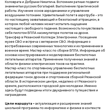
Коловрата и Добрыни Никитича. Вспомним ратные подвиги
знаменитых русских богатырей. Выполнение практической
работы. Изучение основ аэродинамики и управление
воздушными потоками. Удивительный полет в аэротрубе – это
по-настоящему захватывающий и безопасный аттракцион, в
котором любой человек может испытать ощущение
настоящего свободного падения. Возможность почувствовать
себя пилотом БПЛА насимуляторе полетов на дроне.
Трансфер в Рязанский Колледж Электроники. Посещение
музея СВО и встреча с ветераном СВО. Информация о
востребованных современных технологиях и их применении в
военное время. Мастер-класс по сборке БПЛА. Информация об
основах конструирования и моделирования беспилотных
летательных аппаратов. Применение полученных знаний в
области физики электрических токов на практике.
Мастер-класс по спортивному управлению беспилотных
летательных аппаратов при поддержке региональной
федерации гонок дронов и спортсменов сборной Рязанской
области. В историческом центре, недалеко от Рязанского
кремля, расположился городской дом молодежи. Именно
здесь будут подведены итоги двухдневного путешествия и
награждение.
Цели маршрута –
актуализация и расширение знаний
школьной программы по информатике и физике в контексте