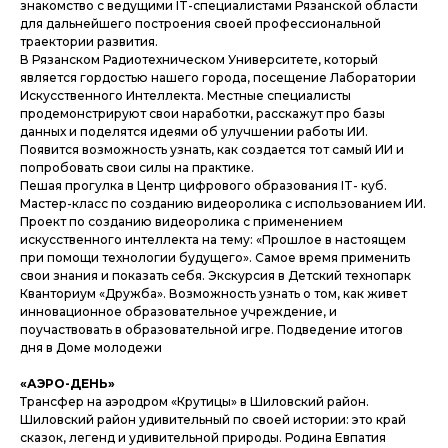
знакомство с ведущими IT-специалистами Рязанской области
для дальнейшего построения своей профессиональной
траектории развития.
В Рязанском Радиотехническом Университете, который
является гордостью нашего города, посещение Лаборатории
Искусственного Интеллекта. Местные специалисты
продемонстрируют свои наработки, расскажут про базы
данных и поделятся идеями об улучшении работы ИИ.
Появится возможность узнать, как создается тот самый ИИ и
попробовать свои силы на практике.
Пешая прогулка в Центр цифрового образования IT- куб.
Мастер-класс по созданию видеоролика с использованием ИИ.
Проект по созданию видеоролика с применением
искусственного интеллекта на тему: «Прошлое в настоящем
при помощи технологии будущего». Самое время применить
свои знания и показать себя. Экскурсия в Детский технопарк
Кванториум «Дружба». Возможность узнать о том, как живет
инновационное образовательное учреждение, и
поучаствовать в образовательной игре. Подведение итогов
дня в Доме молодежи
«АЭРО-ДЕНЬ»
Трансфер на аэродром «Крутицы» в Шиловский район.
Шиловский район удивительный по своей истории: это край
сказок, легенд и удивительной природы. Родина Евпатия