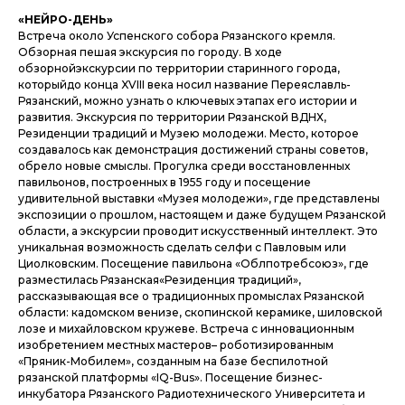
«НЕЙРО-ДЕНЬ»
Встреча около Успенского собора Рязанского кремля.
Обзорная пешая экскурсия по городу. В ходе
обзорнойэкскурсии по территории старинного города,
которыйдо конца XVIII века носил название Переяславль-
Рязанский, можно узнать о ключевых этапах его истории и
развития. Экскурсия по территории Рязанской ВДНХ,
Резиденции традиций и Музею молодежи. Место, которое
создавалось как демонстрация достижений страны советов,
обрело новые смыслы. Прогулка среди восстановленных
павильонов, построенных в 1955 году и посещение
удивительной выставки «Музея молодежи», где представлены
экспозиции о прошлом, настоящем и даже будущем Рязанской
области, а экскурсии проводит искусственный интеллект. Это
уникальная возможность сделать селфи с Павловым или
Циолковским. Посещение павильона «Облпотребсоюз», где
разместилась Рязанская«Резиденция традиций»,
рассказывающая все о традиционных промыслах Рязанской
области: кадомском венизе, скопинской керамике, шиловской
лозе и михайловском кружеве. Встреча с инновационным
изобретением местных мастеров– роботизированным
«Пряник-Мобилем», созданным на базе беспилотной
рязанской платформы «IQ-Bus». Посещение бизнес-
инкубатора Рязанского Радиотехнического Университета и