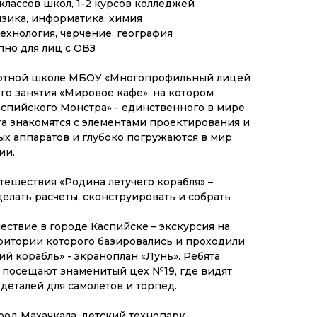
1 классов школ, 1-2 курсов колледжей
изика, информатика, химия
 технология, черчение, география
упно для лиц с ОВЗ
лотной школе МБОУ «Многопрофильный лицей
ого занятия «Мировое кафе», на котором
спийского Монстра» - единственного в мире
та знакомятся с элементами проектирования и
х аппаратов и глубоко погружаются в мир
ии.
тешествия «Родина летучего корабля» –
елать расчеты, сконструировать и собрать
ствие в городе Каспийске – экскурсия на
рритории которого базировались и проходили
ий корабль» - экраноплан «Лунь». Ребята
и посещают знаменитый цех №19, где видят
деталей для самолетов и торпед.
род Махачкала, детский технопарк