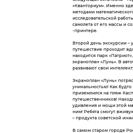
«Кванториум». Именно зде
методами математического
исследовательской работы
самолета от его массы и с
-принтере.
Второй день экскурсии – 
путешествие проходит вдо
находится парк «Патриот»
экраноплан «Лунь». В авто
развивают свои интеллект
Экраноплан «Лунь» потряс
уникальностью! Как будто
приземлился на пляж Касп
путешественников! Находя
удивления и мощи этой ма
ним! Ребята смогут вживу
– продукта советской инж
В самом старом городе Р