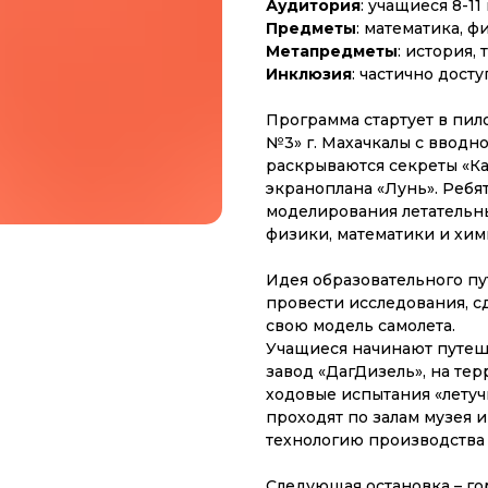
Аудитория
: учащиеся 8-1
Предметы
: математика, ф
Метапредметы
: история,
Инклюзия
: частично дост
Программа стартует в пи
№3» г. Махачкалы с вводн
раскрываются секреты «Ка
экраноплана «Лунь». Ребя
моделирования летательны
физики, математики и хим
Идея образовательного пу
провести исследования, сд
свою модель самолета.
Учащиеся начинают путеше
завод «ДагДизель», на те
ходовые испытания «летуч
проходят по залам музея 
технологию производства 
Следующая остановка – го