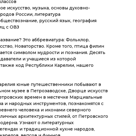
классов
ое искусство, музыка, основы духовно-
родов России, литература
 обществознание, русский язык, география
лиц с ОВЗ
азвание? Это аббревиатура: Фольклор,
сство, Новаторство. Кроме того, птица филин
тается символом мудрости и познания. Десять
даватели и учащиеся из которой
 также код Республики Карелии, нашего
 Карелия юные путешественники побывают в
ном музее в Петрозаводске, Дворце искусств
Петровских времен в местечке Марциальные
на и народных инструментов, познакомятся с
евнего человека и иконами северного
зличных архитектурных стилей, от Петровского
одерна. Узнают о литературных
легендах и традиционной кухне народов,
карелов, вепсов и финнов.