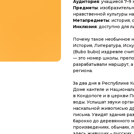
Аудитория
: учащиеся 7–9 
Предметы
: изобразительн
нравственной культуры на
Метапредметы
: история,
Инклюзия
: доступно для 
Почему такое необычное н
История, Литература, Иску
(Bubo bubo) издревле счи
— это номер школы, препо
разрабатывали маршрут, а
региона.
За два дня в Республике
Доме кантеле и Националь
в Кондопоге и в церкви 
воды. Услышат звуки орга
наскальной живописью др
письма. Увидят здания ра
барокко до деревянного м
произведениях, обычаях, 
здесь живущих – русских, 