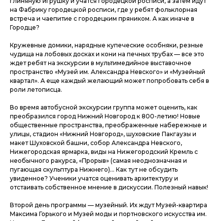
глиняную игрушку и учатся городецкой росписи, а затем идут
на Фабрику городецкой росписи, где у ребят фольклорная
встреча и чаепитие с городецким пряником. А как иначе в
Городце?
Кружевные домики, нарядные купеческие особняки, резные
чудища на лобовых досках и кони на печных трубах — все это
ждет ребят на экскурсии в мультимедийное выставочное
пространство «Музей им. Александра Невского» и «Музейный
квартал». А еще каждый желающий может попробовать себя в
роли летописца.
Во время автобусной экскурсии группа может оценить, как
преобразился город Нижний Новгород к 800-летию! Новые
общественные пространства, преображенные набережные и
улицы, стадион «Нижний Новгород», шуховские Пакгаузы и
макет Шуховской башни, собор Александра Невского,
Нижегородская ярмарка, виды на Нижегородский Кремль с
необычного ракурса, «Прорыв» (самая неоднозначная и
пугающая скульптура Нижнего)... Как тут не обсудить
увиденное? Ученики учатся оценивать архитектуру и
отстаивать собственное мнение в дискуссии. Полезный навык!
Второй день программы — музейный. Их ждут Музей-квартира
Максима Горького и Музей моды и портновского искусства им.