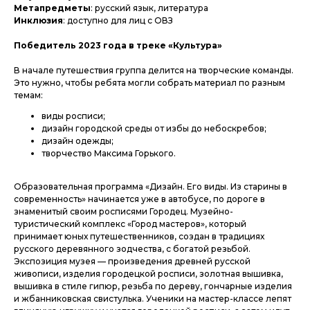
Метапредметы
: русский язык, литература
Инклюзия
: доступно для лиц с ОВЗ
Победитель 2023 года в треке «Культура»
В начале путешествия группа делится на творческие команды.
Это нужно, чтобы ребята могли собрать материал по разным
темам:
виды росписи;
дизайн городской среды от избы до небоскребов;
дизайн одежды;
творчество Максима Горького.
Образовательная программа «Дизайн. Его виды. Из старины в
современность» начинается уже в автобусе, по дороге в
знаменитый своим росписями Городец. Музейно-
туристический комплекс «Город мастеров», который
принимает юных путешественников, создан в традициях
русского деревянного зодчества, с богатой резьбой.
Экспозиция музея — произведения древней русской
живописи, изделия городецкой росписи, золотная вышивка,
вышивка в стиле гипюр, резьба по дереву, гончарные изделия
и жбанниковская свистулька. Ученики на мастер-классе лепят