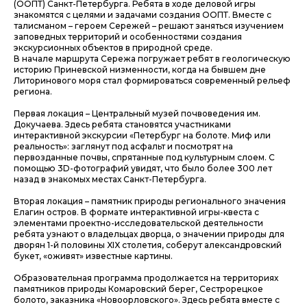
(ООПТ) Санкт-Петербурга. Ребята в ходе деловой игры
знакомятся с целями и задачами создания ООПТ. Вместе с
талисманом – героем Сережей – решают заняться изучением
заповедных территорий и особенностями создания
экскурсионных объектов в природной среде.
В начале маршрута Сережа погружает ребят в геологическую
историю Приневской низменности, когда на бывшем дне
Литоринового моря стал формироваться современный рельеф
региона.
Первая локация – Центральный музей почвоведения им.
Докучаева. Здесь ребята становятся участниками
интерактивной экскурсии «Петербург на болоте. Миф или
реальность»: заглянут под асфальт и посмотрят на
первозданные почвы, спрятанные под культурным слоем. С
помощью 3D-фотографий увидят, что было более 300 лет
назад в знакомых местах Санкт-Петербурга.
Вторая локация – памятник природы регионального значения
Елагин остров. В формате интерактивной игры-квеста с
элементами проектно-исследовательской деятельности
ребята узнают о владельцах дворца, о значении природы для
дворян 1-й половины XIX столетия, соберут александровский
букет, «оживят» известные картины.
Образовательная программа продолжается на территориях
памятников природы Комаровский берег, Сестрорецкое
болото, заказника «Новоорловского». Здесь ребята вместе с