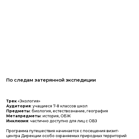
По следам затерянной экспедиции
Трек
«Экология»
Аудитория
: учащиеся 7-8 классов школ
Предметы
: биология, естествознание, география
Метапредметы
: история, ОБЖ
Инклюзия
: частично доступно для лиц с ОВЗ
Программа путешествия начинается с посещения визит-
центра Дирекции особо охраняемых природных территорий