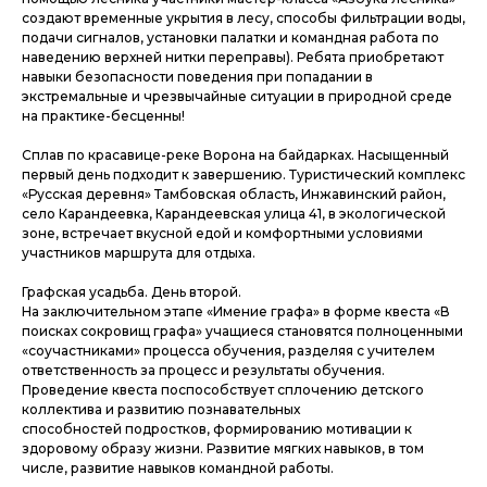
создают временные укрытия в лесу, способы фильтрации воды,
подачи сигналов, установки палатки и командная работа по
наведению верхней нитки переправы). Ребята приобретают
навыки безопасности поведения при попадании в
экстремальные и чрезвычайные ситуации в природной среде
на практике-бесценны!
Сплав по красавице-реке Ворона на байдарках. Насыщенный
первый день подходит к завершению. Туристический комплекс
«Русская деревня» Тамбовская область, Инжавинский район,
село Карандеевка, Карандеевская улица 41, в экологической
зоне, встречает вкусной едой и комфортными условиями
участников маршрута для отдыха.
Графская усадьба. День второй.
На заключительном этапе «Имение графа» в форме квеста «В
поисках сокровищ графа» учащиеся становятся полноценными
«соучастниками» процесса обучения, разделяя с учителем
ответственность за процесс и результаты обучения.
Проведение квеста поспособствует сплочению детского
коллектива и развитию познавательных
способностей подростков, формированию мотивации к
здоровому образу жизни. Развитие мягких навыков, в том
числе, развитие навыков командной работы.