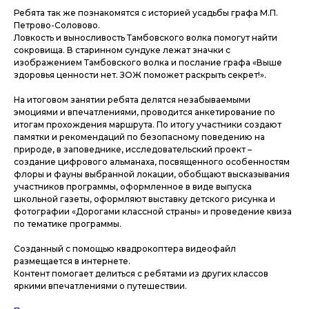
Ребята так же познакомятся с историей усадьбы графа М.П.
Петрово-Соловово.
Ловкость и выносливость Тамбовского волка помогут найти
сокровища. В старинном сундуке лежат значки с
изображением Тамбовского волка и послание графа «Выше
здоровья ценности нет. ЗОЖ поможет раскрыть секрет!».
На итоговом занятии ребята делятся незабываемыми
эмоциями и впечатлениями, проводится анкетирование по
итогам прохождения маршрута. По итогу участники создают
памятки и рекомендаций по безопасному поведению на
природе, в заповеднике, исследовательский проект –
создание цифрового альманаха, посвященного особенностям
флоры и фауны выбранной локации, обобщают высказывания
участников программы, оформленное в виде выпуска
школьной газеты, оформляют выставку детского рисунка и
фотографии «Дорогами классной страны» и проведение квиза
по тематике программы.
Созданный с помощью квадрокоптера видеофайл
размещается в интернете.
Контент помогает делиться с ребятами из других классов
яркими впечатлениями о путешествии.