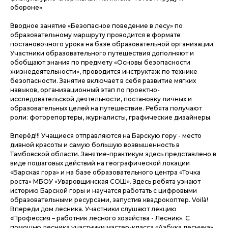
обороне».
Вводное занятие «Безопасное поведение в лесу» по
образовательному маршруту проводится в формате
постановочного урока на базе образовательной организации.
Участники образовательного путешествия дополняют и
обобщают знания по предмету «Основы безопасности
жизнедеятельности», проводится инструктаж по технике
безопасности. Занятие включает в себя развитие мягких
навыков, организационный этап по проектно-
исследовательской деятельности, постановку личных и
образовательных целей на путешествие. Ребята получают
роли: фоторепортеры, журналисты, графические дизайнеры.
Вперёд!!! Учащиеся отправляются на Барскую гору - место
дивной красоты и самую большую возвышенность в
Тамбовской области. Занятие-практикум здесь представлено в
виде пошаговых действий на географической локации
«Барская гора» и на базе образовательного центра «Точка
роста» МБОУ «Уваровщинская СОШ». Здесь ребята узнают
историю Барской горы и научатся работать с цифровыми
образовательными ресурсами, запустив квадрокоптер. Voilà!
Впереди дом лесника. Участники слушают лекцию
«Профессия – работник лесного хозяйства - Лесник». С
помощью лесника участники мастер-класса «Азбука лесника»