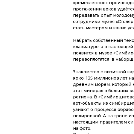
«ремесленное» производст
протяжении веков удаётся 
передавать опыт молодому
сотрудники музея «Столяр
стать мастером и какие ус
Набрать собственный тек
клавиатуре, а в настоящей
появится в музее «Симбир
перевоплотятся в наборщи
Знакомство с визитной к
ярко. 135 миллионов лет н
древним морем, который н
этот минерал в больших к
региона. В «Симбирцитов
арт-объекты из симбирци
узнают о процессе обрабо
полировкой. А на троне и
настоящим правителем сим
на фото.