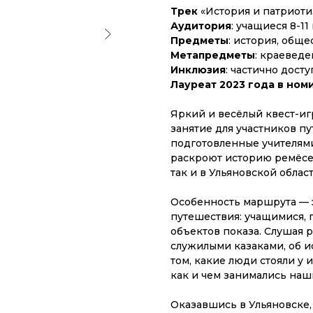
Трек
«История и патриоти
Аудитория
: учащиеся 8-1
Предметы
: история, общ
Метапредметы
: краеведе
Инклюзия
: частично дост
Лауреат 2023 года в ном
Яркий и весёлый квест-иг
занятие для участников пу
подготовленные учителя
раскроют историю ремёсел
так и в Ульяновской област
Особенность маршрута — 
путешествия: учащимися, 
объектов показа. Слушая р
служилыми казаками, об и
том, какие люди стояли у 
как и чем занимались наш
Оказавшись в Ульяновске,