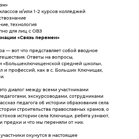
зм»
1 классов и/или 1-2 курсов колледжей
ествознание
ние, технология
упно для лиц с ОВЗ
инации «Связь перемен»
ра — вот что представляет собой вводное
тешествия. Ответы на вопросы,
ми «Большеключищенской средней школы»,
 и профессий, как в с. Больших Ключищах,
и.
это диалог между всеми участниками
педагогами, экскурсоводами, сотрудниками
ассказ педагога об истории образования села
стории строительства православных храмов, о
истоков истории села Ключищи, ребята узнают,
и предки и что мы переняли от них.
 участники окунутся в настоящее