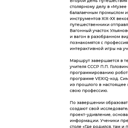
Второй день путешествия 
столярному делу в «Музее 
балалаечным промыслом и
инструментов XIX-XX веков
путешественники отправл
Вагонный участок Ульянов
и вагон в разобранном вид
познакомятся с професси
интерактивной игры на уч
Маршрут завершается в т
учителя СССР П.П. Головин
программированию робото
программе VEXIQ-код. Сим
из прошлого в настоящее 
свою профессию.
По завершении образоват
создают свой исследовател
проект-удивление, основ
информации. Ученики пре
столе «Где родился, там и 