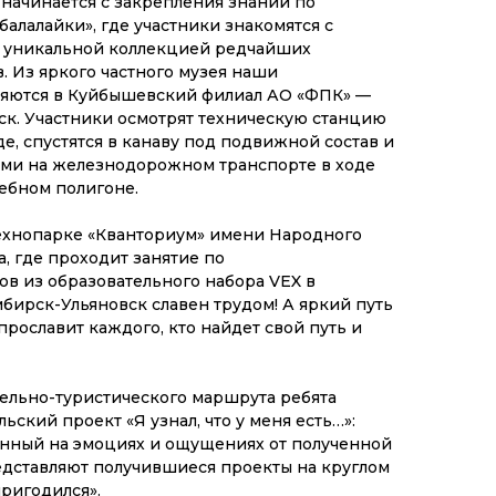
начинается с закрепления знаний по
балалайки», где участники знакомятся с
 уникальной коллекцией редчайших
. Из яркого частного музея наши
яются в Куйбышевский филиал АО «ФПК» —
ск. Участники осмотрят техническую станцию
е, спустятся в канаву под подвижной состав и
ями на железнодорожном транспорте в ходе
ебном полигоне.
ехнопарке «Кванториум» имени Народного
а, где проходит занятие по
в из образовательного набора VEX в
бирск-Ульяновск славен трудом! А яркий путь
прославит каждого, кто найдет свой путь и
ельно-туристического маршрута ребята
ьский проект «Я узнал, что у меня есть…»:
анный на эмоциях и ощущениях от полученной
дставляют получившиеся проекты на круглом
пригодился».