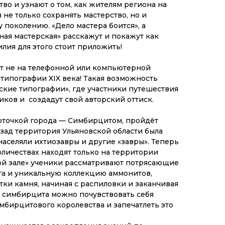
во и узнают о том, как жителям региона на
не только сохранять мастерство, но и
 поколению. «Дело мастера боится», а
ная мастерская» расскажут и покажут как
илия для этого стоит приложить!
ст не на телефонной или компьютерной
 типографии XIX века! Такая возможность
ские типографии», где участники путешествия
ков и создадут свой авторский оттиск.
арточкой города — Симбирцитом, пройдёт
азад территория Ульяновской области была
аселяли ихтиозавры и другие «завры». Теперь
оличествах находят только на территории
ой зале» ученики рассматривают потрясающие
та и уникальную коллекцию аммонитов,
тки камня, начиная с распиловки и заканчивая
з симбирцита можно почувствовать себя
бирцитового королевства и запечатлеть это